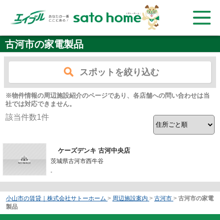
古河市の家電製品
スポットを絞り込む
※物件情報の周辺施設紹介のページであり、各店舗への問い合わせは当
社では対応できません。
該当件数
1
件
ケーズデンキ 古河中央店
茨城県古河市西牛谷
-
小山市の賃貸｜株式会社サトーホーム
>
周辺施設案内
>
古河市
>
古河市の家電
製品