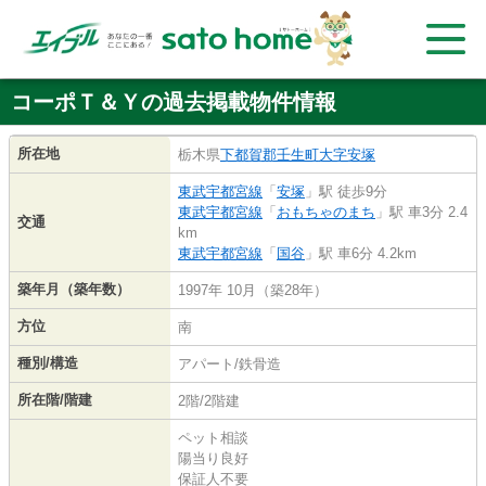
コーポＴ＆Ｙの過去掲載物件情報
所在地
栃木県
下都賀郡壬生町
大字安塚
東武宇都宮線
「
安塚
」駅 徒歩9分
東武宇都宮線
「
おもちゃのまち
」駅 車3分 2.4
交通
km
東武宇都宮線
「
国谷
」駅 車6分 4.2km
築年月（築年数）
1997年 10月（築28年）
方位
南
種別/構造
アパート/鉄骨造
所在階/階建
2階/2階建
ペット相談
陽当り良好
保証人不要