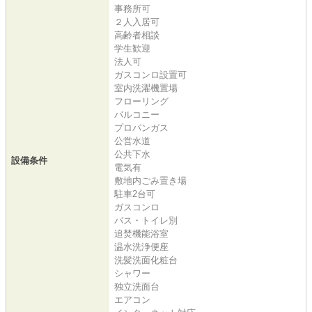
事務所可
２人入居可
高齢者相談
学生歓迎
法人可
ガスコンロ設置可
室内洗濯機置場
フローリング
バルコニー
プロパンガス
公営水道
公共下水
設備条件
電気有
敷地内ごみ置き場
駐車2台可
ガスコンロ
バス・トイレ別
追焚機能浴室
温水洗浄便座
洗髪洗面化粧台
シャワー
独立洗面台
エアコン