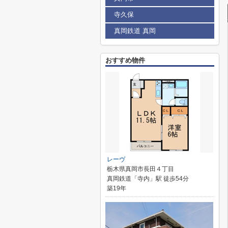
寺久保
真岡鉄道 真岡
おすすめ物件
レーヴ
栃木県真岡市長田４丁目
真岡鉄道「寺内」駅 徒歩54分
築19年