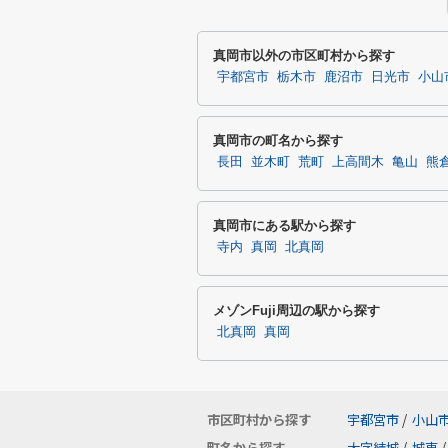
真岡市以外の市区町村から探す
宇都宮市
栃木市
鹿沼市
日光市
小山
真岡市の町名から探す
長田
並木町
荒町
上高間木
亀山
熊
真岡市にある駅から探す
寺内
真岡
北真岡
メゾンFuji周辺の駅から探す
北真岡
真岡
市区町村から探す
宇都宮市
/
小山
町名から探す
大字結城
/
城東
/