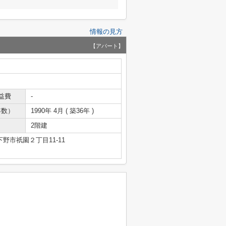
情報の見方
【アパート】
益費
-
年数）
1990年 4月 ( 築36年 )
2階建
野市祇園２丁目11-11