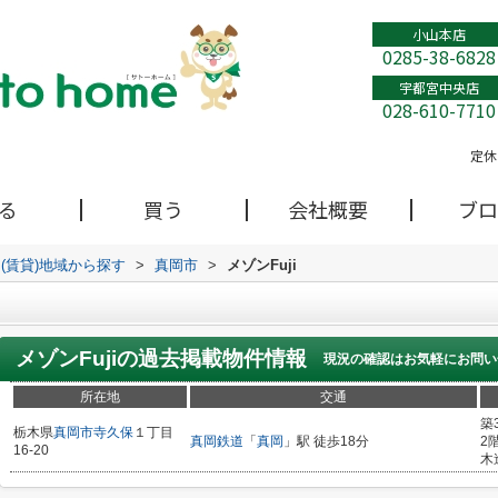
小山本店
0285-38-6828
宇都宮中央店
028-610-7710
定休
る
買う
会社概要
ブロ
(賃貸)地域から探す
>
真岡市
>
メゾンFuji
メゾンFuji
の過去掲載物件情報
現況の確認はお気軽にお問い
所在地
交通
築
栃木県
真岡市
寺久保
１丁目
真岡鉄道
「
真岡
」駅 徒歩18分
2
16-20
木