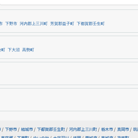
市
下野市
河内郡上三川町
芳賀郡益子町
下都賀郡壬生町
倉町
下大沼
高勢町
市
/
下野市
/
結城市
/
下都賀郡壬生町
/
河内郡上三川町
/
栃木市
/
真岡市
/
筑
東宿郷
/
下栗町
/
ゆいの杜
/
大字羽川
/
祇園
/
西城南
/
東城南
/
茂原町