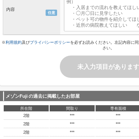
内容
任意
※
利用規約
及び
プライバシーポリシー
を必ずお読みください。左記内容に同
さい。
未入力項目がありま
メゾンFuji
の過去に掲載したお部屋
所在階
間取り
専有面積
2階
***
***
2階
***
***
2階
***
***