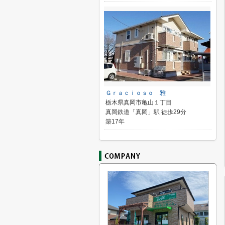
Ｇｒａｃｉｏｓｏ 雅
栃木県真岡市亀山１丁目
真岡鉄道「真岡」駅 徒歩29分
築17年