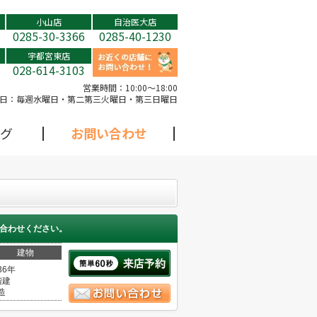
小山店
自治医大店
0285-30-3366
0285-40-1230
宇都宮東店
028-614-3103
営業時間：
10:00～18:00
日：
毎週水曜日・第二第三火曜日・第三日曜日
グ
お問い合わせ
合わせください。
建物
36年
階建
造