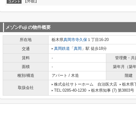
【外観】
コメント
メゾンFuji
の物件概要
所在地
栃木県
真岡市
寺久保
１丁目16-20
真岡鉄道
「
真岡
」駅 徒歩18分
交通
賃料
-
管理費・共
面積
-
築年月（築
種別/構造
アパート / 木造
階建
株式会社サトーホーム 自治医大店
栃木県下
取扱会社
TEL:0285-40-1230
栃木県知事 (7) 第3803号