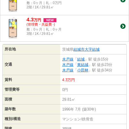
敷：0ヶ月｜礼：0万円
2階 / 1K / 29.81㎡
4.3
万
円
NEW
(管理費・共益費 -)
敷：0ヶ月｜礼：0ヶ月
3階 / 1K / 29.81㎡
所在地
茨城県
結城市
大字結城
水戸線
「
結城
」駅 徒歩15分
交通
水戸線
「
東結城
」駅 徒歩23分
水戸線
「
小田林
」駅 徒歩34分
賃料
4.3万円
管理費等
0円
面積
29.81㎡
築年数
1996年 7月 (築30年)
種別/構造
マンション/鉄骨造
階建
3階建