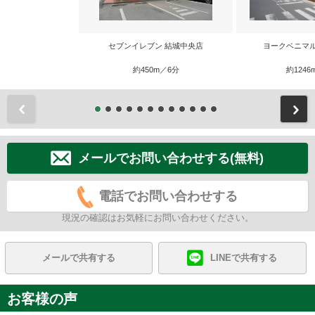
セブンイレブン 結城中央店
ヨークベニマ
約450m／6分
約1246
前
メールでお問い合わせする(無料)
電話でお問い合わせする
現況の確認はお気軽にお問い合わせください。
メールで共有する
LINEで共有する
お客様の声