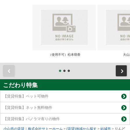
（使用不可）柗本萌香
大山
前
こだわり特集
【賃貸特集】ペット可物件
【賃貸特集】ネット無料物件
【賃貸特集】パノラマ有りの物件
小山市の賃貸｜株式会社サトーホーム
>
(賃貸)地域から探す
>
結城市
>
りんど