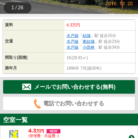
1 / 26
賃料
4.3万円
水戸線
「
結城
」駅 徒歩15分
交通
水戸線
「
東結城
」駅 徒歩23分
水戸線
「
小田林
」駅 徒歩34分
間取り(面積)
1K(29.81㎡)
築年月
1996年 7月(築30年)
メールでお問い合わせする(無料)
電話でお問い合わせする
空室一覧
4.3
万
円
NEW
(管理費・共益費 -)