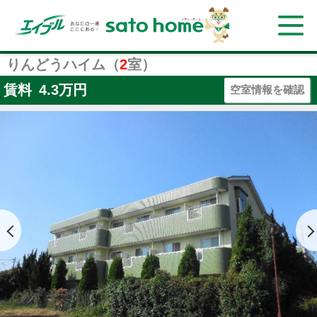
りんどうハイム（
2
室）
賃料
4.3
万円
空室情報を確認