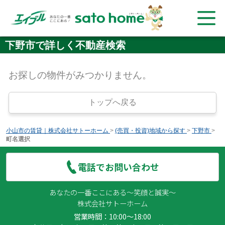
下野市で詳しく不動産検索
お探しの物件がみつかりません。
トップへ戻る
小山市の賃貸｜株式会社サトーホーム
>
(売買・投資)地域から探す
>
下野市
>
町名選択
電話でお問い合わせ
あなたの一番ここにある～笑顔と誠実～
株式会社サトーホーム
営業時間：10:00～18:00