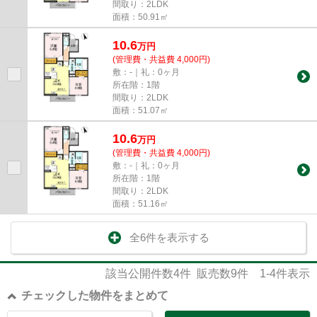
間取り：2LDK
面積：50.91㎡
10.6
万
円
(管理費・共益費 4,000円)
敷：-｜礼：0ヶ月
所在階：1階
間取り：2LDK
面積：51.07㎡
10.6
万
円
(管理費・共益費 4,000円)
敷：-｜礼：0ヶ月
所在階：1階
間取り：2LDK
面積：51.16㎡
全6件を表示する
該当公開件数
4
件 販売数
9
件
1-4
件表示
チェックした物件をまとめて