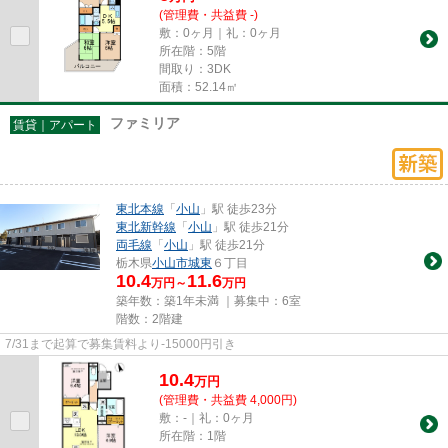
(管理費・共益費 -)
敷：0ヶ月｜礼：0ヶ月
所在階：5階
間取り：3DK
面積：52.14㎡
ファミリア
賃貸｜アパート
東北本線
「
小山
」駅 徒歩23分
東北新幹線
「
小山
」駅 徒歩21分
両毛線
「
小山
」駅 徒歩21分
栃木県
小山市
城東
６丁目
10.4
11.6
万円～
万円
築年数：築1年未満 ｜募集中：
6室
階数：2階建
7/31まで起算で募集賃料より‐15000円引き
10.4
万
円
(管理費・共益費 4,000円)
敷：-｜礼：0ヶ月
所在階：1階