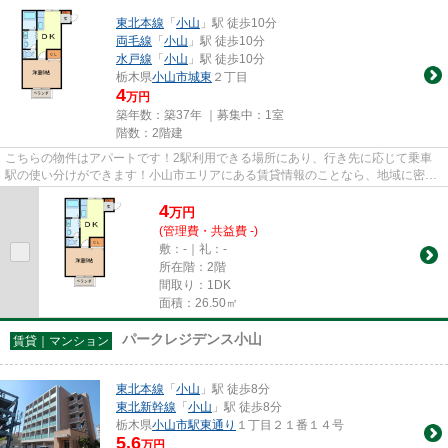
東北本線
「
小山
」駅 徒歩10分
両毛線
「
小山
」駅 徒歩10分
水戸線
「
小山
」駅 徒歩10分
栃木県
小山市
城東
２丁目
4
万円
築年数：築37年 ｜募集中：
1室
階数：2階建
こちらの物件はアパートです！2駅利用できる場所にあり、行き先に応じて乗車
駅の使い分けができます！小山市エリアにある賃貸情報のことなら、地域に密着
した当社へお任せください！当...
4
万
円
(管理費・共益費 -)
敷：-｜礼：-
所在階：2階
間取り：1DK
面積：26.50㎡
パークレジデンス小山
賃貸｜マンション
東北本線
「
小山
」駅 徒歩8分
東北新幹線
「
小山
」駅 徒歩8分
栃木県
小山市
駅東通り
１丁目２１番１４号
5.6
万円