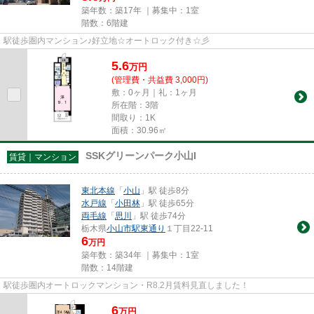
築年数：築17年 ｜募集中：
1室
階数：6階建
駅徒歩圏内マンション♪好立地☆オートロック付き☆彡
5.6
万
円
(管理費・共益費 3,000円)
敷：0ヶ月｜礼：1ヶ月
所在階：3階
間取り：1K
面積：30.96㎡
SSKグリーンパーク小山I
賃貸｜マンション
東北本線
「
小山
」駅 徒歩8分
水戸線
「
小田林
」駅 徒歩65分
両毛線
「
思川
」駅 徒歩74分
栃木県
小山市
駅東通り
１丁目22-11
6
万円
築年数：築34年 ｜募集中：
1室
階数：14階建
駅徒歩圏内オートロックマンション・R8.2月賃料見直しました！
6
万
円