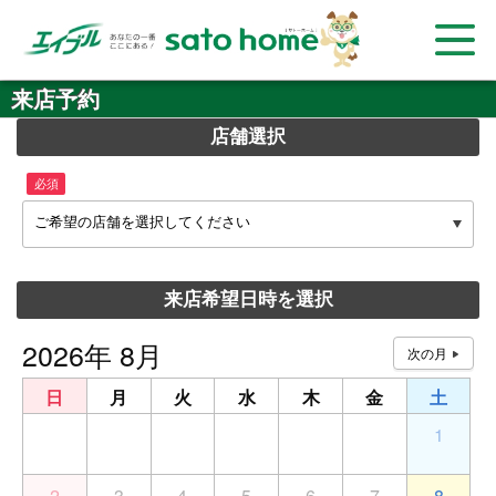
来店予約
店舗選択
必須
ご希望の店舗を選択してください
来店希望日時を選択
2026年 8月
日
月
火
水
木
金
土
26
27
28
29
30
31
1
2
3
4
5
6
7
8