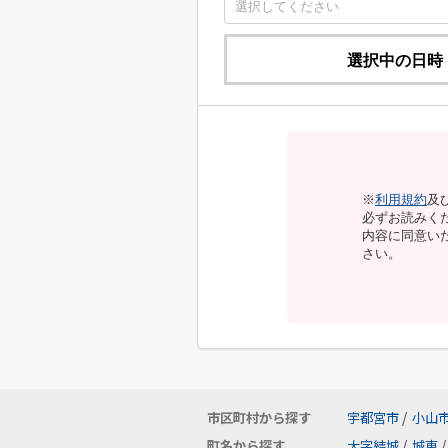
選択中の日時
※
利用規約
及
必ずお読みく
内容に同意い
さい。
市区町村から探す
宇都宮市
/
小山
町名から探す
大字結城
/
城東
/