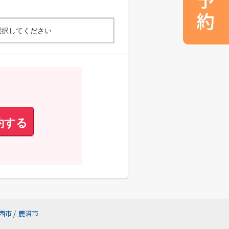
選択してください
約する
西市
/
鹿沼市