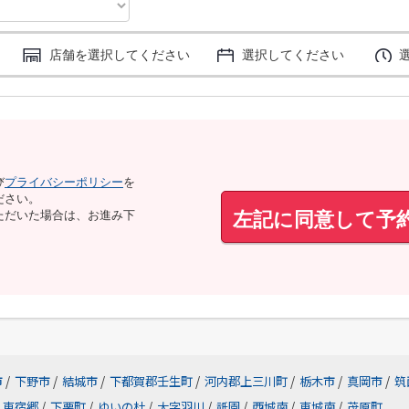
店舗を選択してください
選択してください
び
プライバシーポリシー
を
ださい。
左記に同意して予
ただいた場合は、お進み下
市
/
下野市
/
結城市
/
下都賀郡壬生町
/
河内郡上三川町
/
栃木市
/
真岡市
/
筑
東宿郷
/
下栗町
/
ゆいの杜
/
大字羽川
/
祇園
/
西城南
/
東城南
/
茂原町