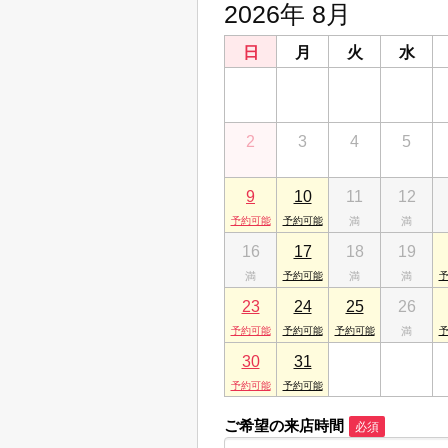
2026年 8月
株式会社サトーホーム 小山
栃木県小山市犬塚３丁目24-8
日
月
火
水
株式会社サトーホーム 自治
26
27
28
29
栃木県下野市祇園２丁目11-11
株式会社サトーホーム 宇都
2
3
4
5
栃木県宇都宮市平松本町1223-9
株式会社サトーホーム 宇都
9
10
11
12
栃木県宇都宮市東宿郷６丁目1-20 ハシ
16
17
18
19
23
24
25
26
30
31
1
2
ご希望の来店時間
必須