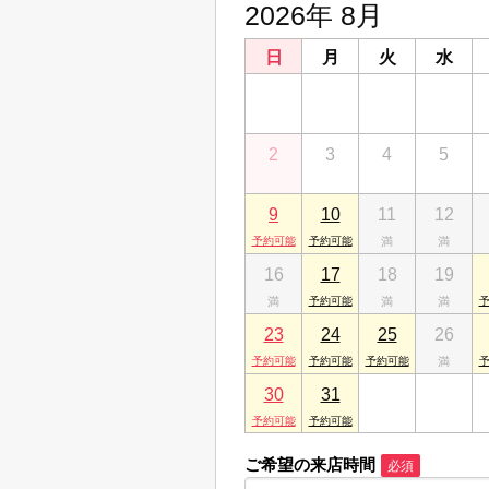
2026年 8月
株式会社サトーホーム 小山
栃木県小山市犬塚３丁目24-8
日
月
火
水
株式会社サトーホーム 自治
26
27
28
29
栃木県下野市祇園２丁目11-11
株式会社サトーホーム 宇都
2
3
4
5
栃木県宇都宮市平松本町1223-9
株式会社サトーホーム 宇都
9
10
11
12
栃木県宇都宮市東宿郷６丁目1-20 ハシ
16
17
18
19
23
24
25
26
30
31
1
2
ご希望の来店時間
必須