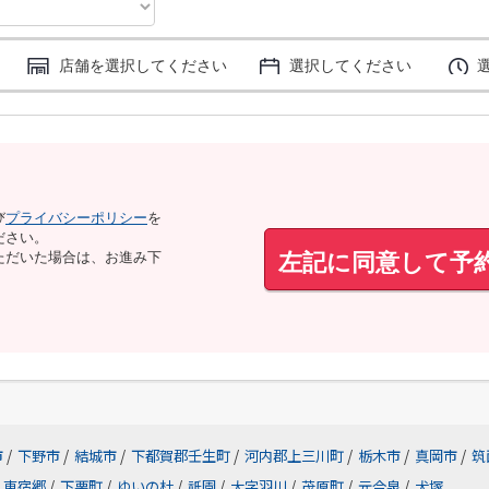
店舗を選択してください
選択してください
び
プライバシーポリシー
を
ださい。
左記に同意して予
ただいた場合は、お進み下
市
/
下野市
/
結城市
/
下都賀郡壬生町
/
河内郡上三川町
/
栃木市
/
真岡市
/
筑
東宿郷
/
下栗町
/
ゆいの杜
/
祇園
/
大字羽川
/
茂原町
/
元今泉
/
犬塚