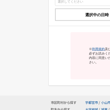
選択中の日時
※
利用規約
及
必ずお読みく
内容に同意い
さい。
市区町村から探す
宇都宮市
/
小山
町名から探す
大字結城
/
城東
/