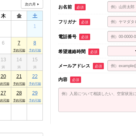
店
お名前
必須
木
金
土
フリガナ
医大店
必須
30
31
1
電話番号
必須
宮東店
6
7
8
希望連絡時間
必須
宮中央店
13
14
15
モトマンション1F
メールアドレス
必須
20
21
22
内容
必須
27
28
29
3
4
5