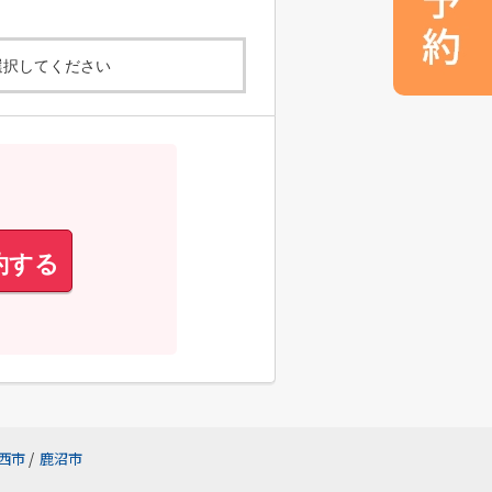
選択してください
約する
西市
/
鹿沼市