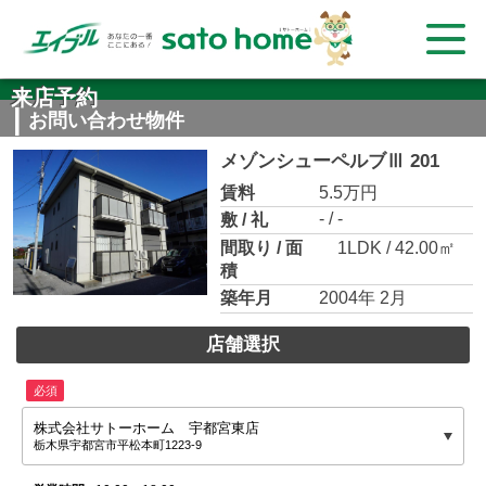
来店予約
お問い合わせ物件
メゾンシューペルブⅢ 201
賃料
5.5万円
- / -
敷 / 礼
間取り / 面
1LDK / 42.00㎡
積
築年月
2004年 2月
店舗選択
必須
株式会社サトーホーム 宇都宮東店
栃木県宇都宮市平松本町1223-9