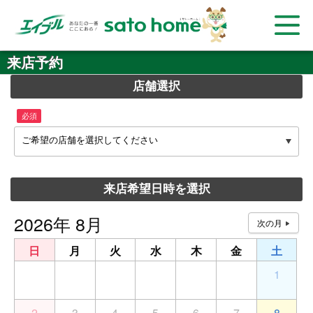
来店予約
店舗選択
必須
ご希望の店舗を選択してください
来店希望日時を選択
2026年 8月
日
月
火
水
木
金
土
26
27
28
29
30
31
1
2
3
4
5
6
7
8