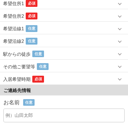
希望住所1
必須
希望住所2
必須
希望沿線1
任意
希望沿線2
任意
駅からの徒歩
任意
その他ご要望等
任意
入居希望時期
必須
ご連絡先情報
お名前
任意