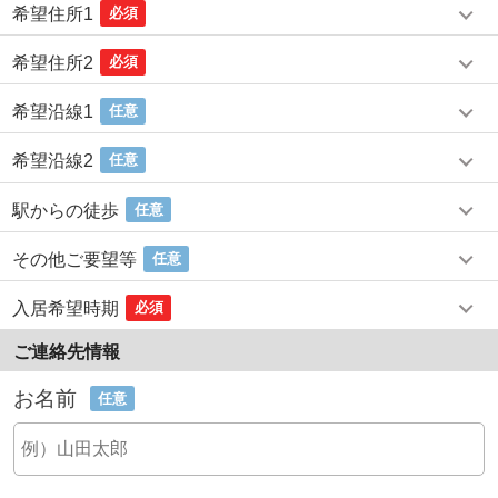
希望住所1
必須
希望住所2
必須
希望沿線1
任意
希望沿線2
任意
駅からの徒歩
任意
その他ご要望等
任意
入居希望時期
必須
ご連絡先情報
お名前
任意