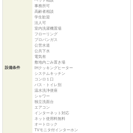
ペット相談
事務所可
高齢者相談
学生歓迎
法人可
室内洗濯機置場
フローリング
プロパンガス
公営水道
公共下水
電気有
敷地内ごみ置き場
設備条件
IHクッキングヒーター
システムキッチン
コンロ１口
バス・トイレ別
温水洗浄便座
シャワー
独立洗面台
エアコン
インターネット対応
ネット使用料無料
オートロック
TVモニタ付インターホン