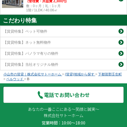
(管理費・共益費 2,300円)
敷：0ヶ月｜礼：1ヶ月
1階 / 1LDK / 40.06㎡
こだわり特集
【賃貸特集】ペット可物件
【賃貸特集】ネット無料物件
【賃貸特集】パノラマ有りの物件
【賃貸特集】当社オリジナル物件
小山市の賃貸｜株式会社サトーホーム
>
(賃貸)地域から探す
>
下都賀郡壬生町
>
ベルウッド
>
B
電話でお問い合わせ
あなたの一番ここにある～笑顔と誠実～
株式会社サトーホーム
営業時間：10:00～18:00