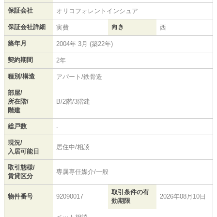
保証会社
オリコフォレントインシュア
保証会社詳細
向き
実費
西
築年月
2004年 3月 (築22年)
契約期間
2年
種別/構造
アパート/鉄骨造
部屋/
所在階/
B/2階/3階建
階建
総戸数
-
現況/
居住中/相談
入居可能日
取引態様/
専属専任媒介/一般
賃貸区分
取引条件の有
物件番号
92090017
2026年08月10日
効期限