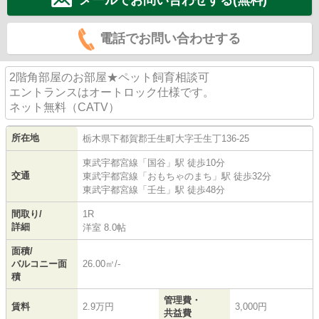
電話でお問い合わせする
2階角部屋のお部屋★ペット飼育相談可
エントランスはオートロック仕様です。
ネット無料（CATV）
所在地
栃木県
下都賀郡壬生町
大字壬生丁
136-25
東武宇都宮線
「
国谷
」駅 徒歩10分
交通
東武宇都宮線
「
おもちゃのまち
」駅 徒歩32分
東武宇都宮線
「
壬生
」駅 徒歩48分
間取り/
1R
詳細
洋室 8.0帖
面積/
バルコニー面
26.00㎡/-
積
管理費・
賃料
2.9万円
3,000円
共益費