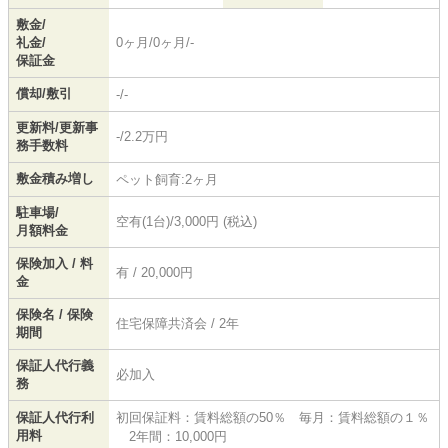
敷金/
礼金/
0ヶ月/0ヶ月/-
保証金
償却/敷引
-/-
更新料/更新事
-/2.2万円
務手数料
敷金積み増し
ペット飼育:2ヶ月
駐車場/
空有(1台)/3,000円 (税込)
月額料金
保険加入 / 料
有 / 20,000円
金
保険名 / 保険
住宅保障共済会 / 2年
期間
保証人代行義
必加入
務
保証人代行利
初回保証料：賃料総額の50％ 毎月：賃料総額の１％
用料
2年間：10,000円