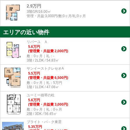
2.9万円
3階/1R/16.00㎡
管理・共益:3,000円/敷:0ヶ月/礼:0ヶ月
エリアの近い物件
リバーユ Ａ
5.6
万
円
(管理費・共益費 2,000円)
敷：0ヶ月｜礼：-
3階 / 2LDK / 54.83㎡
サンイーストクレセオA
5.5
万
円
(管理費・共益費 6,500円)
敷：0ヶ月｜礼：5万円
1階 / 1LDK / 47.08㎡
ユーミー雄琴の杜
5.6
万
円
(管理費・共益費 3,000円)
敷：0ヶ月｜礼：0ヶ月
2階 / 3DK / 56.45㎡
ブライト・パ－ク東雲
5.35
万
円