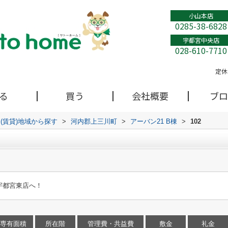
小山本店
0285-38-6828
宇都宮中央店
028-610-7710
定休
る
買う
会社概要
ブロ
(賃貸)地域から探す
>
河内郡上三川町
>
アーバン21 B棟
>
102
宇都宮東店へ！
専有面積
所在階
管理費・共益費
敷金
礼金