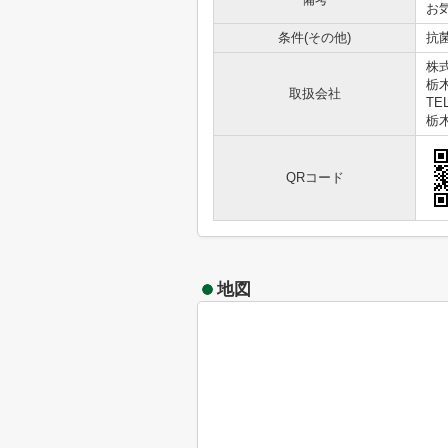
お気
条件(その他)
抗菌
株
栃木
取扱会社
TEL
栃木
QRコード
地図