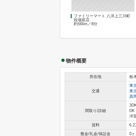
ファミリーマート 八洋上三川町
役場前店
約566m／8分
物件概要
所在地
栃
東
交通
東
真
3D
間取り/詳細
DK
洋室
賃料
6.
敷金/礼金/保証金
0ヶ月