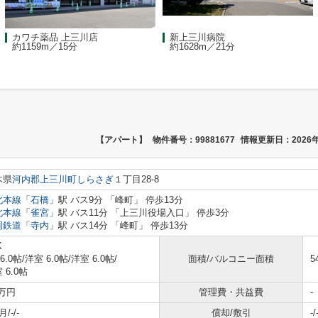
カワチ薬品 上三川店
新上三川病院
約1159m／15分
約1628m／21分
【アパート】
物件番号：99881677
情報更新日：2026年
木県
河内郡上三川町
しらさぎ
１丁目28-8
北本線
「
石橋
」駅 バス9分 「峰町」 停歩13分
北本線
「
雀宮
」駅 バス11分 「上三川役場入口」 停歩3分
岡鉄道
「
寺内
」駅 バス14分 「峰町」 停歩13分
K
 6.0帖
/
洋室 6.0帖
/
洋室 6.0帖
/
面積/バルコニー面積
5
 6.0帖
2万円
管理費・共益費
-
/-/-
償却/敷引
-/