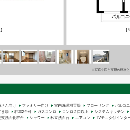
観】
【
※写真や図と実際の現状と
婚さん向け
ファミリー向け
室内洗濯機置場
フローリング
バルコニ
置き場
駐車2台可
ガスコンロ
コンロ２口以上
システムキッチン
洗髪洗面化粧台
シャワー
独立洗面台
エアコン
TVモニタ付インタ