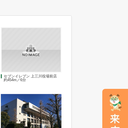
セブンイレブン 上三川役場前店
約454m／6分