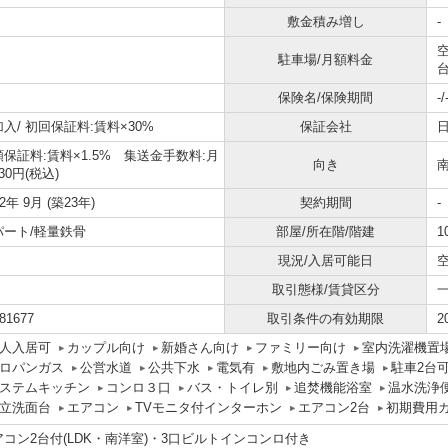
敷金積み増し
-
駐車場/月額料金
保険名/保険期間
-/
加入/
初回保証料:賃料×30%
保証会社
保証料:賃料×1.5% 集送金手数料:月
向き
30円(税込)
02年 9月 (築23年)
契約期間
-
パート/軽量鉄骨
部屋/所在階/階建
1
現況/入居可能日
取引態様/賃貸区分
81677
取引条件の有効期限
2
人入居可
カップル向け
新婚さん向け
ファミリー向け
室内洗濯機置
ロパンガス
公営水道
公共下水
電気有
敷地内ごみ置き場
駐車2台
ステムキッチン
コンロ３口
バス・トイレ別
追焚機能浴室
温水洗浄
立洗面台
エアコン
TVモニタ付インターホン
エアコン2台
初期費用
アコン2台付(LDK・南洋室)・3口ビルトインコンロ付き