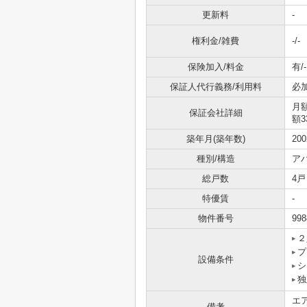
更新料
-
権利金/雑費
-/-
保険加入/料金
有/-
保証人代行義務/利用料
必
月額
保証会社詳細
額3
築年月(築年数)
20
種別/構造
ア
総戸数
4戸
特優賃
-
物件番号
998
２
プ
設備条件
シ
独
エ
備考