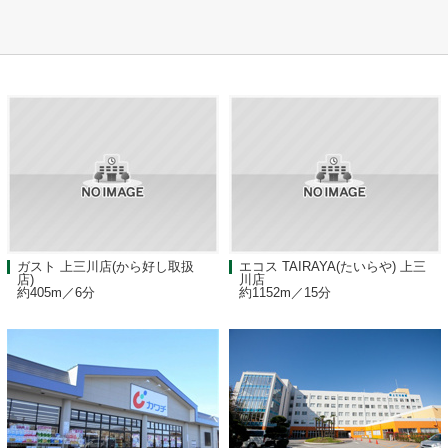
ガスト 上三川店(から好し取扱
エコス TAIRAYA(たいらや) 上三
店)
川店
約405m／6分
約1152m／15分