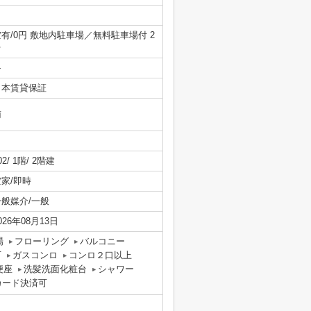
空有/0円 敷地内駐車場／無料駐車場付 2
台
-
日本賃貸保証
南
02/ 1階/ 2階建
空家/即時
一般媒介/一般
026年08月13日
場
フローリング
バルコニー
可
ガスコンロ
コンロ２口以上
便座
洗髪洗面化粧台
シャワー
カード決済可