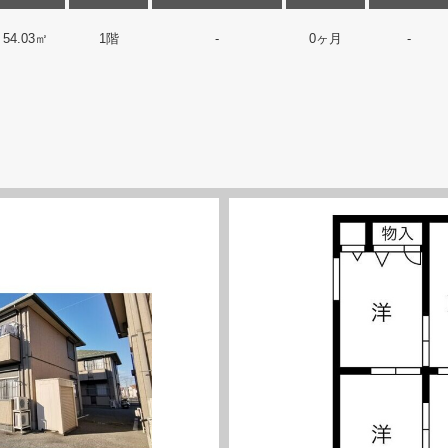
54.03㎡
1階
-
0ヶ月
-