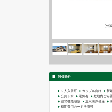
【外
設備条件
２人入居可
カップル向け
新
公共下水
電気有
敷地内ごみ
追焚機能浴室
温水洗浄便座
初期費用カード決済可