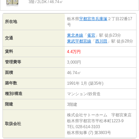
3階 / 2LDK / 46.74㎡
栃木県
宇都宮市
兵庫塚
２丁目22番17
所在地
号
東北本線
「
雀宮
」駅 徒歩23分
交通
東武宇都宮線
「
西川田
」駅 徒歩28分
賃料
4.4万円
管理費等
3,000円
面積
46.74㎡
築年数
1991年 1月 (築35年)
種別/構造
マンション/鉄骨造
階建
3階建
株式会社サトーホーム 宇都宮東店
栃木県宇都宮市平松本町1223-9
取扱会社
TEL:028-614-3103
栃木県知事 (7) 第3803号