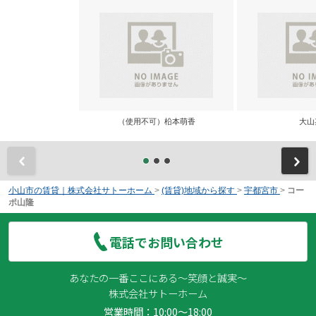
（使用不可）柗本萌香
大山
前
小山市の賃貸｜株式会社サトーホーム
>
(賃貸)地域から探す
>
宇都宮市
>
コー
ポ山隆
電話でお問い合わせ
あなたの一番ここにある～笑顔と誠実～
株式会社サトーホーム
営業時間：10:00～18:00