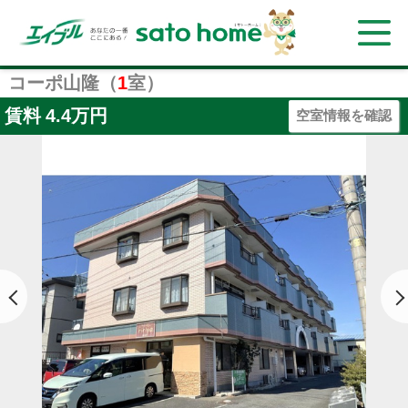
コーポ山隆（
1
室）
賃料
4.4万円
空室情報を確認