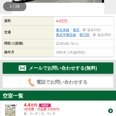
1 / 26
賃料
4.4万円
東北本線
「
雀宮
」駅 徒歩23分
交通
東武宇都宮線
「
西川田
」駅 徒歩28分
間取り(面積)
2LDK(46.74㎡)
築年月
1991年 1月(築35年)
メールでお問い合わせする(無料)
電話でお問い合わせする
空室一覧
4.4
万
円
NEW
(管理費・共益費 3,000円)
敷：0ヶ月｜礼：0ヶ月