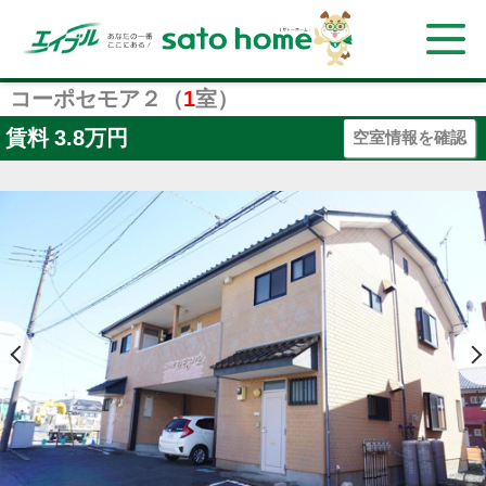
コーポセモア２（
1
室）
賃料
3.8万円
空室情報を確認