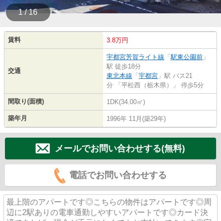
1 / 16
賃料
3.8万円
宇都宮芳賀ライト線
「
駅東公園前
」
駅 徒歩18分
交通
東北本線
「
宇都宮
」駅 バス21
分 「平松西（栃木県）」 停歩5分
間取り(面積)
1DK(34.00㎡)
築年月
1996年 11月(築29年)
メールでお問い合わせする(無料)
電話でお問い合わせする
最上階のアパートです◎こちらの物件はアパートです◎周
辺に2駅ありの電車通勤しやすいアパートです◎カード決