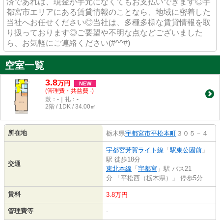
済であれば、現金が手元になくてもお支払いできます◎宇
都宮市エリアにある賃貸情報のことなら、地域に密着した
当社へお任せください◎当社は、多種多様な賃貸情報を取
り扱っております◎ご要望や不明な点などございました
ら、お気軽にご連絡ください(#^^#)
空室一覧
3.8
万
円
NEW
(管理費・共益費 -)
敷：-｜礼：-
2階 / 1DK / 34.00㎡
所在地
栃木県
宇都宮市
平松本町
３０５－４
宇都宮芳賀ライト線
「
駅東公園前
」
駅 徒歩18分
交通
東北本線
「
宇都宮
」駅 バス21
分 「平松西（栃木県）」 停歩5分
賃料
3.8万円
管理費等
-