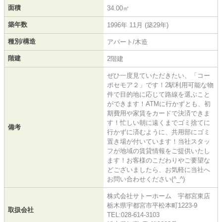
面積
34.00㎡
築年数
1996年 11月 (築29年)
種別/構造
アパート/木造
階建
2階建
ぜひ一度見ていただきたい、「コー
ポセモア２」です！2駅利用可能な物
件で目的地に応じて路線を選ぶこと
ができます！ATMに行かずとも、初
期費用や家賃をカードで決済できま
す！忙しい朝に遠くまでゴミ捨てに
備考
行かずに済むように、共用部にゴミ
置き場が付いています！当社スタッ
フが地域の賃貸情報をご提供いたし
ます！お客様のこだわりやご要望な
どございましたら、お気軽に当社へ
お問い合わせください(^_^)
株式会社サトーホーム 宇都宮東店
栃木県宇都宮市平松本町1223-9
取扱会社
TEL:028-614-3103