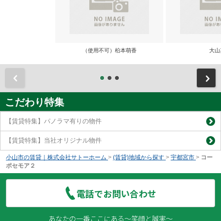
（使用不可）柗本萌香
大山
前
こだわり特集
【賃貸特集】パノラマ有りの物件
【賃貸特集】当社オリジナル物件
小山市の賃貸｜株式会社サトーホーム
>
(賃貸)地域から探す
>
宇都宮市
>
コー
ポセモア２
電話でお問い合わせ
あなたの一番ここにある～笑顔と誠実～