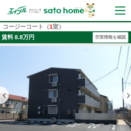
コージーコート（
1
室）
賃料
8.8万円
空室情報を確認