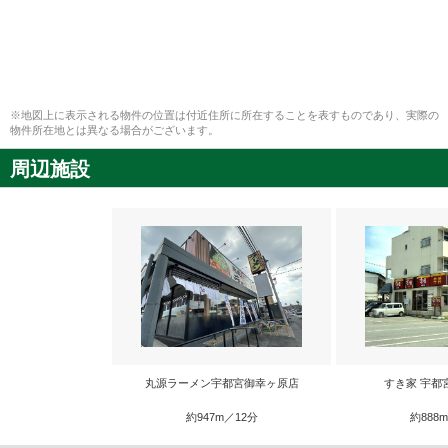
※地図上に表示される物件の位置は付近住所に所在することを表すものであり、実際の
物件所在地とは異なる場合がございます。
周辺施設
丸源ラーメン宇都宮御幸ヶ原店
すき家 宇都
約947m／12分
約888