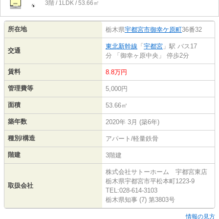
3階 / 1LDK / 53.66㎡
所在地
栃木県
宇都宮市
御幸ケ原町
36番32
東北新幹線
「
宇都宮
」駅 バス17
交通
分 「御幸ヶ原中央」 停歩2分
賃料
8.8万円
管理費等
5,000円
面積
53.66㎡
築年数
2020年 3月 (築6年)
種別/構造
アパート/軽量鉄骨
階建
3階建
株式会社サトーホーム 宇都宮東店
栃木県宇都宮市平松本町1223-9
取扱会社
TEL:028-614-3103
栃木県知事 (7) 第3803号
情報の見方