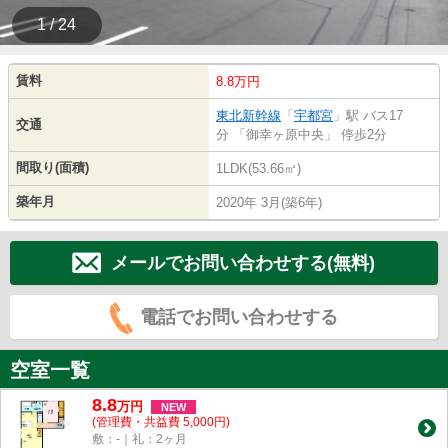
1 / 24
賃料
8.8万円
東北新幹線
「
宇都宮
」駅 バス17
交通
分 「御幸ヶ原中央」 停歩2分
間取り(面積)
1LDK(53.66㎡)
築年月
2020年 3月(築6年)
メールでお問い合わせする(無料)
電話でお問い合わせする
空室一覧
8.8
万
円
NEW
(管理費・共益費 5,000円)
敷：-｜礼：2ヶ月