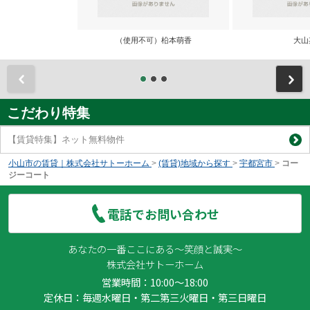
（使用不可）柗本萌香
大山
前
こだわり特集
【賃貸特集】ネット無料物件
小山市の賃貸｜株式会社サトーホーム
>
(賃貸)地域から探す
>
宇都宮市
>
コー
ジーコート
電話でお問い合わせ
あなたの一番ここにある～笑顔と誠実～
株式会社サトーホーム
営業時間：10:00～18:00
定休日：毎週水曜日・第二第三火曜日・第三日曜日