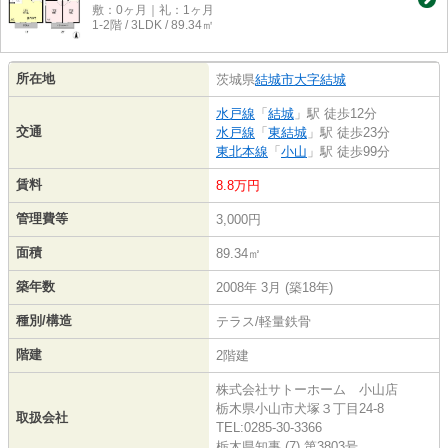
敷：0ヶ月｜礼：1ヶ月
1-2階 / 3LDK / 89.34㎡
所在地
茨城県
結城市
大字結城
水戸線
「
結城
」駅 徒歩12分
交通
水戸線
「
東結城
」駅 徒歩23分
東北本線
「
小山
」駅 徒歩99分
賃料
8.8万円
管理費等
3,000円
面積
89.34㎡
築年数
2008年 3月 (築18年)
種別/構造
テラス/軽量鉄骨
階建
2階建
株式会社サトーホーム 小山店
栃木県小山市犬塚３丁目24-8
取扱会社
TEL:0285-30-3366
栃木県知事 (7) 第3803号