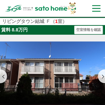
リビングタウン結城 Ｆ（
1
室）
賃料
8.8万円
空室情報を確認