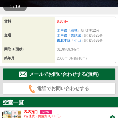
1 / 19
賃料
8.8万円
水戸線
「
結城
」駅 徒歩12分
交通
水戸線
「
東結城
」駅 徒歩23分
東北本線
「
小山
」駅 徒歩99分
間取り(面積)
3LDK(89.34㎡)
築年月
2008年 3月(築18年)
メールでお問い合わせする(無料)
電話でお問い合わせする
空室一覧
8.8
万
円
NEW
(管理費・共益費 3,000円)