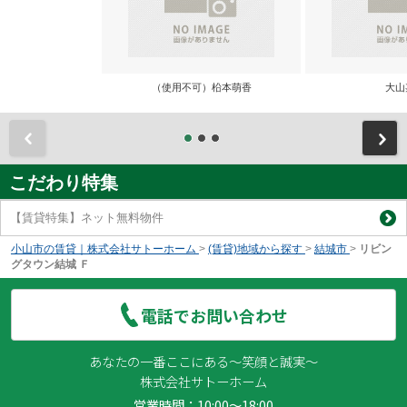
（使用不可）柗本萌香
大山
前
こだわり特集
【賃貸特集】ネット無料物件
小山市の賃貸｜株式会社サトーホーム
>
(賃貸)地域から探す
>
結城市
>
リビン
グタウン結城 Ｆ
電話でお問い合わせ
あなたの一番ここにある～笑顔と誠実～
株式会社サトーホーム
営業時間：10:00～18:00