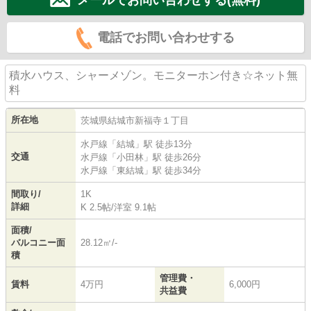
電話でお問い合わせする
積水ハウス、シャーメゾン。モニターホン付き☆ネット無
料
所在地
茨城県
結城市
新福寺
１丁目
水戸線
「
結城
」駅 徒歩13分
交通
水戸線
「
小田林
」駅 徒歩26分
水戸線
「
東結城
」駅 徒歩34分
間取り/
1K
詳細
K 2.5帖
/
洋室 9.1帖
面積/
バルコニー面
28.12㎡/-
積
管理費・
賃料
4万円
6,000円
共益費