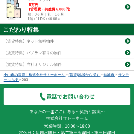
5
万
円
(管理費・共益費 6,000円)
敷：0ヶ月｜礼：1ヶ月
1階 / 1LDK / 46.68㎡
こだわり特集
【賃貸特集】ネット無料物件
【賃貸特集】パノラマ有りの物件
【賃貸特集】当社オリジナル物件
小山市の賃貸｜株式会社サトーホーム
>
(賃貸)地域から探す
>
結城市
>
サンモ
ールＢ棟
>
203
電話でお問い合わせ
あなたの一番ここにある～笑顔と誠実～
株式会社サトーホーム
営業時間：10:00～18:00
定休日：毎週水曜日・第二第三火曜日・第三日曜日