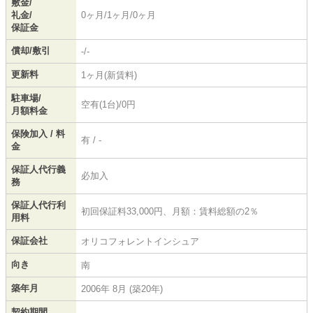
敷金/
礼金/
0ヶ月/1ヶ月/0ヶ月
保証金
償却/敷引
-/-
更新料
1ヶ月(新賃料)
駐車場/
空有(1台)/0円
月額料金
保険加入 / 料
有 / -
金
保証人代行義
必加入
務
保証人代行利
初回保証料33,000円、月額：賃料総額の2％
用料
保証会社
オリコフォレントインシュア
向き
南
築年月
2006年 8月 (築20年)
契約期間
-