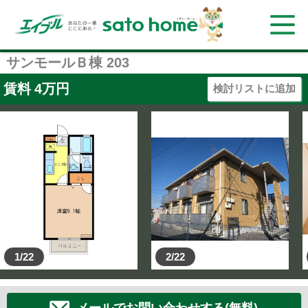
サンモールＢ棟 203
賃料
4
万円
検討リストに追加
1/22
2/22
メールでお問い合わせする(無料)