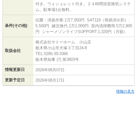
付き。ウォシュレット付き。２４時間浴室換気システ
ム。駐車場1台無料。
抗菌・消臭作業:1万7,050円 SAT119（簡易消火剤）:
条件(その他)
5,500円 鍵交換代:1万1,000円 室内清掃費用:5万2,800
円 シャーメゾンライフSUPPORT:1,320円（月額）
株式会社サトーホーム 小山店
栃木県小山市犬塚３丁目24-8
取扱会社
TEL:0285-30-3366
栃木県知事 (7) 第3803号
情報更新日
2026年08月07日
更新予定日
2026年08月17日
情報の見方