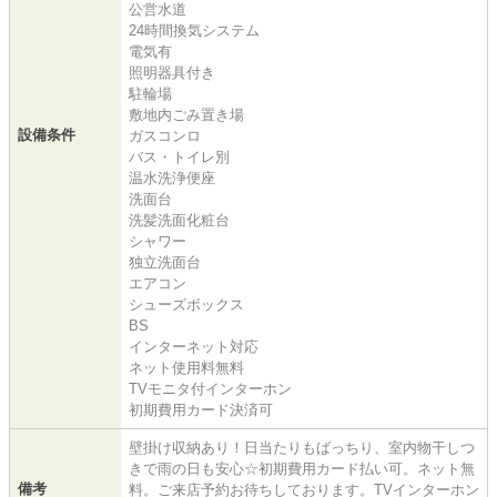
公営水道
24時間換気システム
電気有
照明器具付き
駐輪場
敷地内ごみ置き場
設備条件
ガスコンロ
バス・トイレ別
温水洗浄便座
洗面台
洗髪洗面化粧台
シャワー
独立洗面台
エアコン
シューズボックス
BS
インターネット対応
ネット使用料無料
TVモニタ付インターホン
初期費用カード決済可
壁掛け収納あり！日当たりもばっちり、室内物干しつ
きで雨の日も安心☆初期費用カード払い可。ネット無
備考
料。ご来店予約お待ちしております。TVインターホン