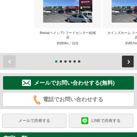
Beisia(ベイシア) フードセンター結城
カインズホーム ス
店
約859m／11分
約857
前
メールでお問い合わせする(無料)
電話でお問い合わせする
メールで共有する
LINEで共有する