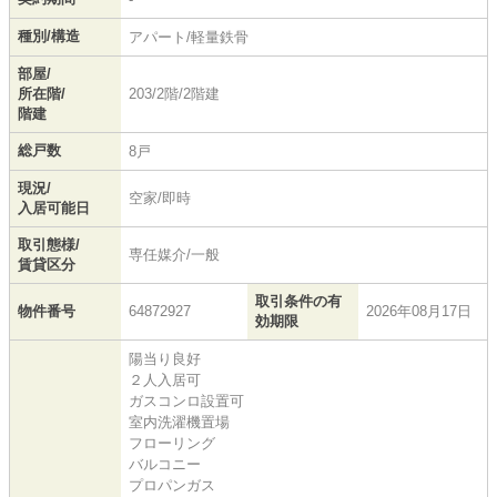
種別/構造
アパート/軽量鉄骨
部屋/
所在階/
203/2階/2階建
階建
総戸数
8戸
現況/
空家/即時
入居可能日
取引態様/
専任媒介/一般
賃貸区分
取引条件の有
物件番号
64872927
2026年08月17日
効期限
陽当り良好
２人入居可
ガスコンロ設置可
室内洗濯機置場
フローリング
バルコニー
プロパンガス